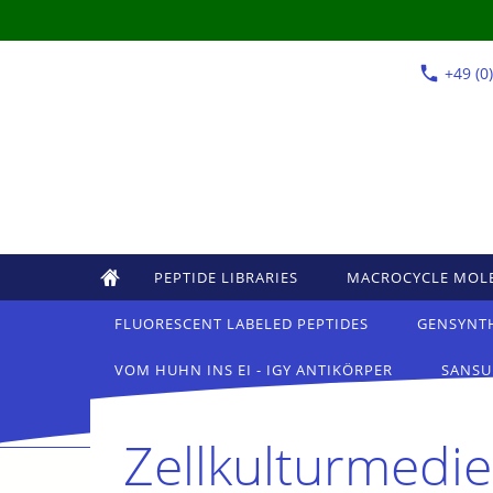
+49 (0
PEPTIDE LIBRARIES
MACROCYCLE MOL
FLUORESCENT LABELED PEPTIDES
GENSYNT
VOM HUHN INS EI - IGY ANTIKÖRPER
SANSU
Zellkulturmedi