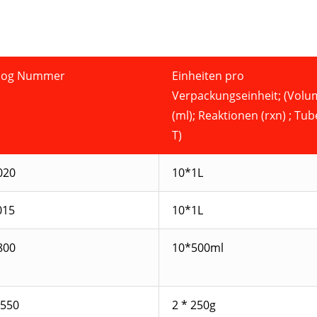
log Nummer
Einheiten pro
Verpackungseinheit; (Vol
(ml); Reaktionen (rxn) ; Tub
T)
020
10*1L
015
10*1L
800
10*500ml
550
2 * 250g