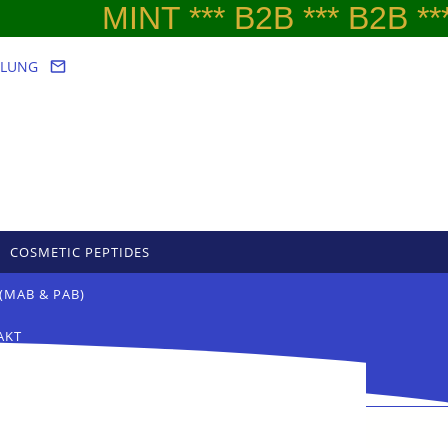
MINT *** B2B *** B2B *** W
LLUNG
COSMETIC PEPTIDES
(MAB & PAB)
AKT