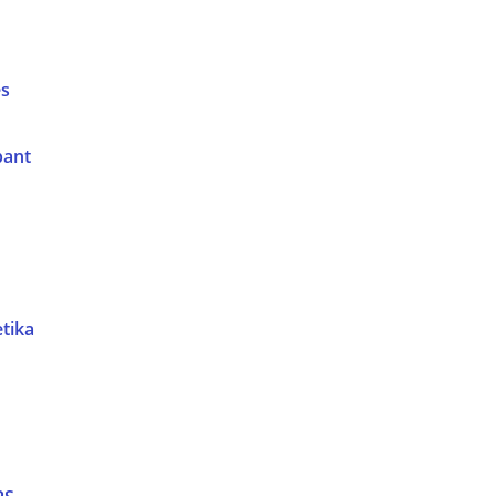
es
bant
tika