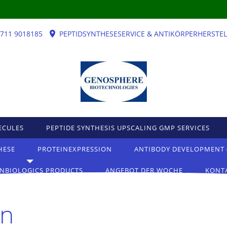
)711 9018185
PEPTIDSYNTHESESERVICE & ANTIKÖRPERHERSTE
ECULES
PEPTIDE SYNTHESIS UPSCALING GMP SERVICES
HESE
PROTEINEXPRESSION
ANTIBODY DEVELOPMENT 
NBIOLOGICS PRODUCTS
ANGEBOT DER WOCHE
KONT
en