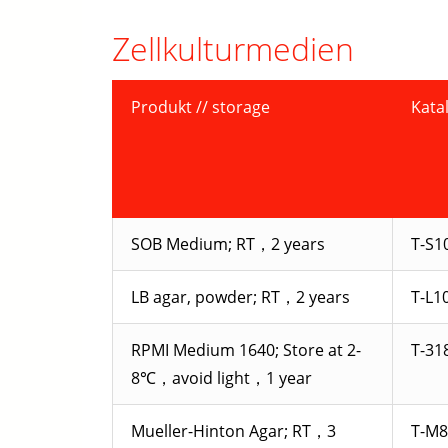
Zellkulturmedien
Produkt // storage
Kata
SOB Medium; RT，2 years
T-S1
LB agar, powder; RT，2 years
T-L1
RPMI Medium 1640; Store at 2-
T-31
8℃，avoid light，1 year
Mueller-Hinton Agar; RT，3
T-M8