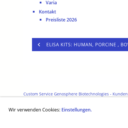
Varia
Kontakt
Preisliste 2026
ELISA KITS: HUMAN, PORCINE , BO
Custom Service Genosphere Biotechnologies - Kunden
Dialog
Herstellung monoklonaler Antikörpe
Wir verwenden Cookies:
Einstellungen.
Cosmetic Peptides
Sitemap
Molecular Bi