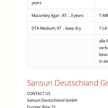
years
Maconkey Agar ; RT，3 years
T-M8
DTA Medium; RT，keep dry
T-LA
alle
vorbe
beac
in d
Sansun Deutschland 
CONTACT US
Sansun Deutschland GmbH
Eurotec Ring 15