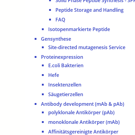
Solid Phase Peptide Synthesis - SP
Peptide Storage and Handling
FAQ
Isotopenmarkierte Peptide
Gensynthese
Site-directed mutagenesis Service
Proteinexpression
E.coli Bakterien
Hefe
Insektenzellen
Säugetierzellen
Antibody development (mAb & pAb)
polyklonale Antikörper (pAb)
monoklonale Antikörper (mAb)
Affinitätsgereinigte Antikörper