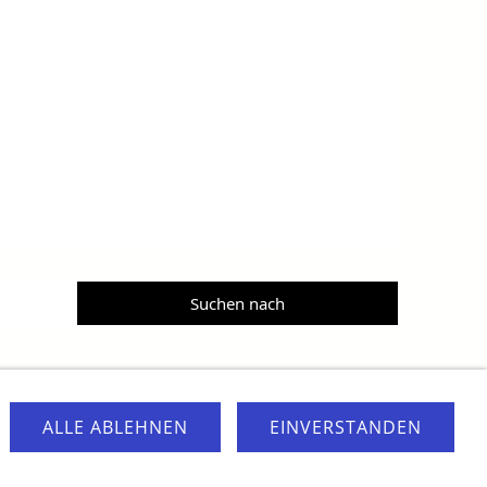
Gene Synthesis Service
Proteinexpression
ALLE ABLEHNEN
EINVERSTANDEN
isclaimer
Cookie Control
Barrierefreiheit